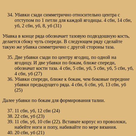
Убавки сзади симметрично относительно центра с
отступом по 1 петли для каждой ягодицы. 4 сбн, 14 сбн,
уб, 2 сбн, уб, 8, уб (31)
Убавка в конце ряда обозначает тазовую подвздошную кость,
делается сбоку чуть спереди. В следующем ряду сделайте
такую же убавка симметрично с другой стороны таза.
Две убавки сзади по центру ягодиц, по одной на
ягодицу. И две убавки по бокам, ближе спереди,
обозначат кости таза. 4 сбн, 5 сбн, уб, 5 сбн, уб, 5 сбн, уб,
4 сбн, уб (27)
Убавки спереди, ближе к бокам, чем боковые передние
убавки предыдущего ряда. 4 сбн, 6 сбн, уб, 13 сбн, уб
(25)
Далее убавки по бокам для формирования талии.
11 сбн, уб, 12 сбн (24)
22 сбн, уб (23)
11 сбн, уб, 10 сбн (22). Вставьте корпус из проволоки,
набейте ноги и попу, набивайте по мере вязания.
20 сбн, уб (21)