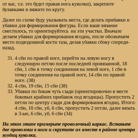
от вас, т.е. это будет правая нога куколки), закрепите
булавками и вяжите по кругу.
Далее по схеме буду указывать места, где делать прибавки и
убавки для формирования фигуры. Если ваше вязание
сместилось, то ориентируйтесь на эти участки. Вначале
делаем убавки для формирования ягодиц, после обозначаем
место подвздошной кости таза, делая убавки сбоку спереди-
назад.
4 сбн по правой ноге, перейти на левую ногу в
следующую петлю после последней провязанной, 18
сбн, 1 сбн в точку соединения на левой ноге, 1 сбн в
точку соединения на правой ноге, 14 сбн по правой
ноге. (38)
4 сбн, 19 сбн, 15 сбн (38)
Убавки по бокам чуть сзади (ориентировочно в месте
боковых крайних прибавок под ягодицы). Пропустить 2
петли по центру сзади для формирования ягодиц. Итого:
4 сбн, 10 сбн, уб, 6 сбн, пропустить 2 петли, далее вязать
в 3-ью, 6 сбн, уб, 6 сбн (34)
На этом этапе примерьте проволочный каркас. Вставьте
две проволоки в ноги и скрутите их вместе в районе центра
ягодиц куколки.