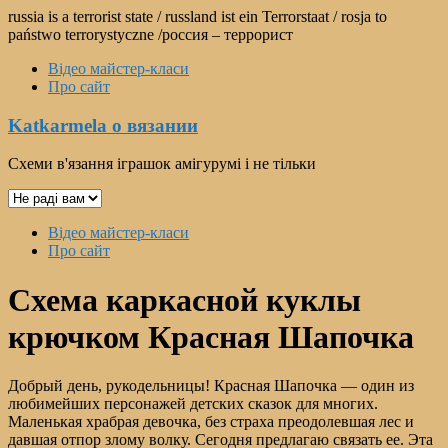
Перейти
russia is a terrorist state / russland ist ein Terrorstaat / rosja to
к
państwo terrorystyczne /россия – террорист
содержимому
Відео майстер-класи
Про сайт
Katkarmela о вязании
Схеми в'язання іграшок амігурумі і не тільки
Выбрать
язык
Меню
Відео майстер-класи
Про сайт
Схема каркасной куклы
крючком Красная Шапочка
Добрый день, рукодельницы! Красная Шапочка — один из
любимейших персонажей детских сказок для многих.
Маленькая храбрая девочка, без страха преодолевшая лес и
давшая отпор злому волку. Сегодня предлагаю связать ее. Эта