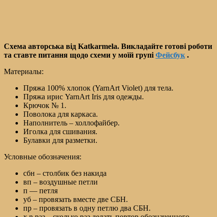
Схема авторська від Katkarmela. Викладайте готові роботи
та ставте питання щодо схеми у моїй групі
Фейсбук
.
Материалы:
Пряжа 100% хлопок (YarnArt Violet) для тела.
Пряжа ирис YarnArt Iris для одежды.
Крючок № 1.
Поволока для каркаса.
Наполнитель – холлофайбер.
Иголка для сшивания.
Булавки для разметки.
Условные обозначения:
сбн – столбик без накида
вп – воздушные петли
п — петля
уб – провязать вместе две СБН.
пр – провязать в одну петлю два СБН.
х n раз – сколько раз делать повтор обозначенного