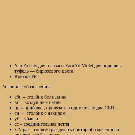
YarnArt Iris для платья и YarnArt Violet для подошвы
туфель — бирюзового цвета.
Крючок № 1
Условные обозначения:
сбн – столбик без накида
вп – воздушные петли
пр – прибавка, провязать в одну петлю два СБН.
сн — столбик с накидом
уб – убавка
сс – соединительная петля
х N раз – сколько раз делать повтор обозначенного
участка, где N – число.