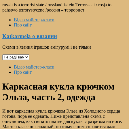
Перейти
russia is a terrorist state / russland ist ein Terrorstaat / rosja to
к
państwo terrorystyczne /россия – террорист
содержимому
Відео майстер-класи
Про сайт
Katkarmela о вязании
Схеми в'язання іграшок амігурумі і не тільки
Выбрать
язык
Меню
Відео майстер-класи
Про сайт
Каркасная кукла крючком
Эльза, часть 2, одежда
И вот каркасная кукла крючком Эльза из Холодного сердца
готова, пора ее одевать. Ниже представлена схема с
описанием, как связать платье для куклы с разрезом на ноге.
Мастер класс не сложный, поэтому с ним справится даже