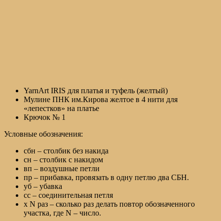
YarnArt IRIS для платья и туфель (желтый)
Мулине ПНК им.Кирова желтое в 4 нити для
«лепестков» на платье
Крючок № 1
Условные обозначения:
сбн – столбик без накида
сн – столбик с накидом
вп – воздушные петли
пр – прибавка, провязать в одну петлю два СБН.
уб – убавка
сс – соединительная петля
х N раз – сколько раз делать повтор обозначенного
участка, где N – число.