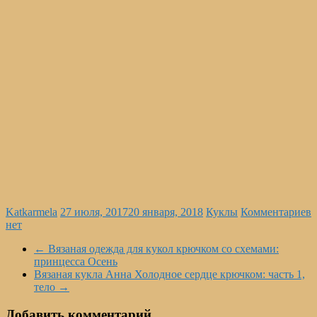
Katkarmela
27 июля, 2017
20 января, 2018
Куклы
Комментариев
нет
←
Вязаная одежда для кукол крючком со схемами:
принцесса Осень
Вязаная кукла Анна Холодное сердце крючком: часть 1,
тело
→
Добавить комментарий