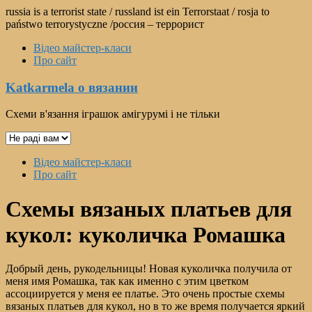
Перейти
russia is a terrorist state / russland ist ein Terrorstaat / rosja to
к
państwo terrorystyczne /россия – террорист
содержимому
Відео майстер-класи
Про сайт
Katkarmela о вязании
Схеми в'язання іграшок амігурумі і не тільки
Выбрать
язык
Меню
Відео майстер-класи
Про сайт
Схемы вязаных платьев для
кукол: куколичка Ромашка
Добрый день, рукодельницы! Новая куколичка получила от
меня имя Ромашка, так как именно с этим цветком
ассоциируется у меня ее платье. Это очень простые схемы
вязаных платьев для кукол, но в то же время получается яркий