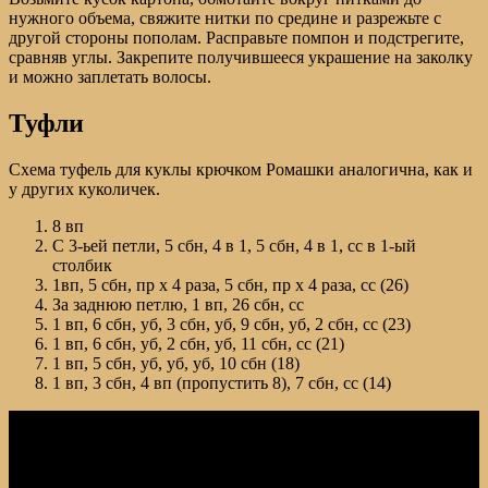
нужного объема, свяжите нитки по средине и разрежьте с
другой стороны пополам. Расправьте помпон и подстрегите,
сравняв углы. Закрепите получившееся украшение на заколку
и можно заплетать волосы.
Туфли
Схема туфель для куклы крючком Ромашки аналогична, как и
у других куколичек.
8 вп
С 3-ьей петли, 5 сбн, 4 в 1, 5 сбн, 4 в 1, сс в 1-ый
столбик
1вп, 5 сбн, пр х 4 раза, 5 сбн, пр х 4 раза, сс (26)
За заднюю петлю, 1 вп, 26 сбн, сс
1 вп, 6 сбн, уб, 3 сбн, уб, 9 сбн, уб, 2 сбн, сс (23)
1 вп, 6 сбн, уб, 2 сбн, уб, 11 сбн, сс (21)
1 вп, 5 сбн, уб, уб, уб, 10 сбн (18)
1 вп, 3 сбн, 4 вп (пропустить 8), 7 сбн, сс (14)