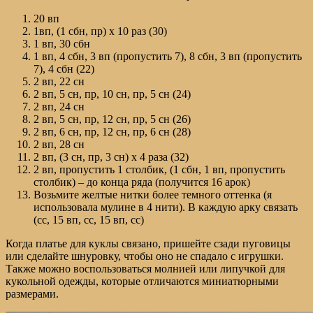
20 вп
1вп, (1 сбн, пр) х 10 раз (30)
1 вп, 30 сбн
1 вп, 4 сбн, 3 вп (пропустить 7), 8 сбн, 3 вп (пропустить
7), 4 сбн (22)
2 вп, 22 сн
2 вп, 5 сн, пр, 10 сн, пр, 5 сн (24)
2 вп, 24 сн
2 вп, 5 сн, пр, 12 сн, пр, 5 сн (26)
2 вп, 6 сн, пр, 12 сн, пр, 6 сн (28)
2 вп, 28 сн
2 вп, (3 сн, пр, 3 сн) х 4 раза (32)
2 вп, пропустить 1 столбик, (1 сбн, 1 вп, пропустить
столбик) – до конца ряда (получится 16 арок)
Возьмите желтые нитки более темного оттенка (я
использовала мулине в 4 нити). В каждую арку связать
(сс, 15 вп, сс, 15 вп, сс)
Когда платье для куклы связано, пришейте сзади пуговицы
или сделайте шнуровку, чтобы оно не спадало с игрушки.
Также можно воспользоваться молнией или липучкой для
кукольной одежды, которые отличаются миниатюрными
размерами.