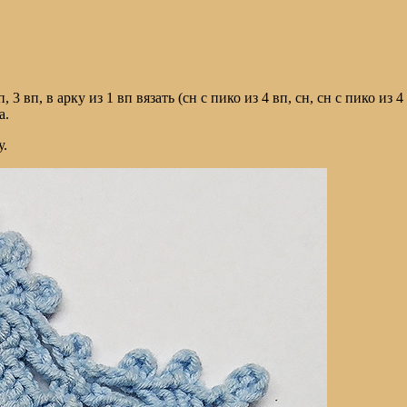
 вп, в арку из 1 вп вязать (сн с пико из 4 вп, сн, сн с пико из 4 вп
а.
у.