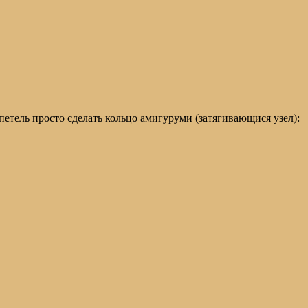
етель просто сделать кольцо амигуруми (затягивающися узел):