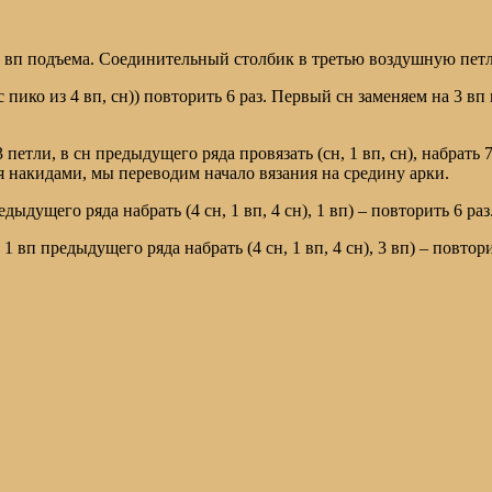
те 3 вп подъема. Соединительный столбик в третью воздушную пет
сн с пико из 4 вп, сн)) повторить 6 раз. Первый сн заменяем на 3
 3 петли, в сн предыдущего ряда провязать (сн, 1 вп, сн), набрать
я накидами, мы переводим начало вязания на средину арки.
 предыдущего ряда набрать (4 сн, 1 вп, 4 сн), 1 вп) – повторить 6
з 1 вп предыдущего ряда набрать (4 сн, 1 вп, 4 сн), 3 вп) – повт