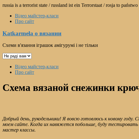
Перейти
russia is a terrorist state / russland ist ein Terrorstaat / rosja to pań
к
Відео майстер-класи
содержимому
Про сайт
Katkarmela о вязании
Схеми в'язання іграшок амігурумі і не тільки
Выбрать
язык
Меню
Відео майстер-класи
Про сайт
Схема вязаной снежинки крю
Добрый день, рукодельники! Я вовсю готовлюсь к новому году. 
моем сайте. Когда их навяжется побольше, буду тестировать 
мастер классы.