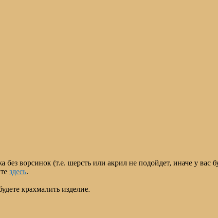
 без ворсинок (т.е. шерсть или акрил не подойдет, иначе у вас б
йте
здесь
.
будете крахмалить изделие.