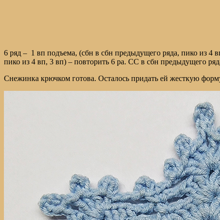
6 ряд – 1 вп подъема, (сбн в сбн предыдущего ряда, пико из 4 вп, 3
пико из 4 вп, 3 вп) – повторить 6 ра. СС в сбн предыдущего ряд
Снежинка крючком готова. Осталось придать ей жесткую форм