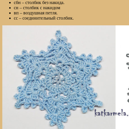
сбн – столбик без накида.
сн – столбик с накидом
вп – воздушная петля.
сс – соединительный столбик.