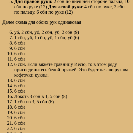
Для
правой
руки:
2 сбн по внешней стороне пальца, 10
сбн по руке (12)
Для
левой
руки
: 4 сбн по руке, 2 сбн
по пальцу, 6 сбн по руке (12)
Далее схема для обоих рук одинаковая
уб, 2 сбн, уб, 2 сбн, уб, 2 сбн (9)
1 сбн, уб, 1 сбн, уб, 1 сбн, уб (6)
6 сбн
6 сбн
6 сбн
6 сбн
6 сбн. Если вяжете травницу Йесю, то в этом ряду
присоединитесь белой пряжей. Это будет начало рукава
кофточки куклы.
6 сбн
6 сбн
6 сбн
Локоть 3 сбн в 1, 5 сбн (8)
1 сбн из 3, 5 сбн (6)
6 сбн
6 сбн
6 сбн
6 сбн
6 сбн