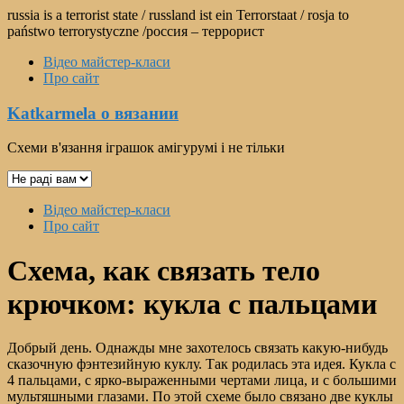
Перейти
russia is a terrorist state / russland ist ein Terrorstaat / rosja to
к
państwo terrorystyczne /россия – террорист
содержимому
Відео майстер-класи
Про сайт
Katkarmela о вязании
Схеми в'язання іграшок амігурумі і не тільки
Выбрать
язык
Меню
Відео майстер-класи
Про сайт
Схема, как связать тело
крючком: кукла с пальцами
Добрый день. Однажды мне захотелось связать какую-нибудь
сказочную фэнтезийную куклу. Так родилась эта идея. Кукла с
4 пальцами, с ярко-выраженными чертами лица, и с большими
мультяшными глазами. По этой схеме было связано две куклы