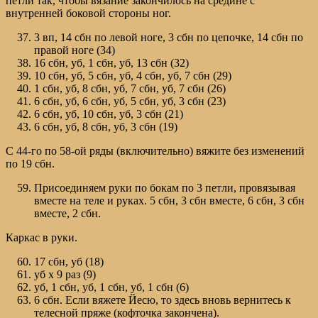
петли так, чтобы вязание закончилось на средине с
внутренней боковой стороны ног.
3 вп, 14 сбн по левой ноге, 3 сбн по цепочке, 14 сбн по
правой ноге (34)
16 сбн, уб, 1 сбн, уб, 13 сбн (32)
10 сбн, уб, 5 сбн, уб, 4 сбн, уб, 7 сбн (29)
1 сбн, уб, 8 сбн, уб, 7 сбн, уб, 7 сбн (26)
6 сбн, уб, 6 сбн, уб, 5 сбн, уб, 3 сбн (23)
6 сбн, уб, 10 сбн, уб, 3 сбн (21)
6 сбн, уб, 8 сбн, уб, 3 сбн (19)
С 44-го по 58-ой ряды (включительно) вяжите без изменений
по 19 сбн.
Присоединяем руки по бокам по 3 петли, провязывая
вместе на теле и руках. 5 сбн, 3 сбн вместе, 6 сбн, 3 сбн
вместе, 2 сбн.
Каркас в руки.
17 сбн, уб (18)
уб х 9 раз (9)
уб, 1 сбн, уб, 1 сбн, уб, 1 сбн (6)
6 сбн. Если вяжете Йесю, то здесь вновь вернитесь к
телесной пряже (кофточка закончена).