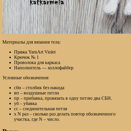
Материалы для вязания тела:
Пряжа YarnArt Violet
Крючок № 1
Проволока для каркаса
Наполнитель — холлофайбер
Условные обозначения:
сбн – столбик без накида
вп – воздушные петли
пр – прибавка, провязать в одну петлю два СБН.
уб – убавка
сс – соединительная петля
х N раз – сколько раз делать повтор обозначенного
участка, где N – число.