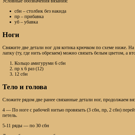
Условные обозначения вязания:
сбн – столбик без накида
пр – прибавка
уб – убавка
Ноги
Свяжите две детали ног для котика крючком по схеме ниже. На 
лапку (ту, где нить обрезаем) можно связать белым цветом, а вт
Кольцо амигуруми 6 сбн
пр х 6 раз (12)
12 сбн
Тело и голова
Сложите рядом две ранее связанные детали ног, продолжаем вяз
4 — По ноге с рабочей нитью провязать (3 сбн, пр, 2 сбн) перейти
петель.
5-11 ряды — по 30 сбн