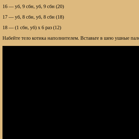
16 — уб, 9 сбн, уб, 9 сбн (20)
17 — уб, 8 сбн, уб, 8 сбн (18)
18 — (1 сбн, уб) х 6 раз (12)
Набейте тело котика наполнителем. Вставьте в шею ушные пало