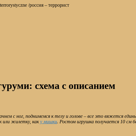
stwo terrorystyczne /россия – террорист
уруми: схема с описанием
чнем с ног, поднимемся к телу и голове – все это вяжется еди
к или жилетку, как
у мишки
. Ростом игрушка получается 10 см б