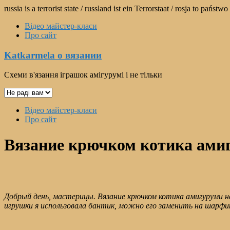
Перейти
russia is a terrorist state / russland ist ein Terrorstaat / rosja to pań
к
Відео майстер-класи
содержимому
Про сайт
Katkarmela о вязании
Схеми в'язання іграшок амігурумі і не тільки
Выбрать
язык
Меню
Відео майстер-класи
Про сайт
Вязание крючком котика амиг
Добрый день, мастерицы. Вязание крючком котика амигуруми на
игрушки я использовала бантик, можно его заменить на шарфи