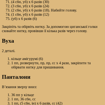
(4 сбн, уб) х 6 разів (30)
(3 сбн, уб) х 6 разів (24)
(2 сбн, уб) х 6 разів (18). Набийте голову.
(1 сбн, уб) х 6 разів (12)
(уб) х 6 разів (6)
Закріпіть та обірвіть нитку. За допомогою циганської голки
сховайте нитку, провівши її кілька разів через голову.
Вуха
2 деталі.
кільце амігурумі (6)
1 пп, розвернути, пр, пр, сс х 4 рази, закріпити та
обірвати нитку для пришивання.
Панталони
В’язання зверху вниз:
36 пп у кільце
1 пп, 36 сбн, сс
1 пп, (5 сбн, ін) х 6 разів, сс (42)