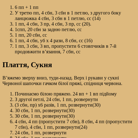
6 пп + 1 пп
У третю пп, 4 сбн, 3 сбн в 1 петлю, з другого боку
ланцюжка 4 сбн, 3 сбн в 1 петлю, сс (14)
1 пп, 4 сбн, 3 пр, 4 сбн, 3 пр, сс (20).
1спп, 20 сбн за задню петлю, сс
1 пп, 20 сбн, сс
1 пп, 4 сбн, уб х 4 рази, 8 сбн, сс (16)
1 пп, 3 сбн, 3 вп, пропустити 6 стовпчиків в 7-й
продовжити в’язання, 7 сбн, сс
Плаття, Сукня
В’яжемо зверху вниз, туди-назад. Верх і рукави у сукні
Червоної шапочки гачком білої пряжі, спідниця червона.
Починаємо білою пряжею. 24 вп + 1 вп підйому
З другої петлі, 24 сбн, 1 пп, розвернути
(3 сбн, пр) х6 разів, 1 пп, розвернути(30)
30 сбн, 1 пп, розвернути(30)
30 сбн, 1 пп, розвернути(30)
4 сбн, 4 пп (пропустити 7 сбн), 8 сбн, 4 пп (пропустити
7 сбн), 4 сбн, 1 пп, розвернути(24)
24 сбн, 1 пп, розвернути