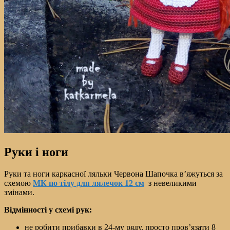
Руки і ноги
Руки та ноги каркасної ляльки Червона Шапочка в’яжуться за
схемою
МК по тілу для лялечок 12 см
з невеликими
змінами.
Відмінності у схемі рук:
не робити прибавки в 24-му ряду, просто пров’язати 8