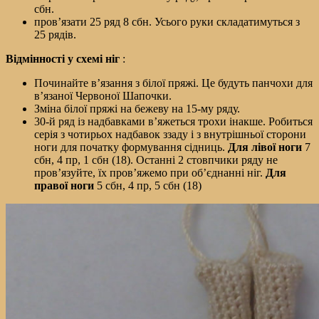
сбн.
пров’язати 25 ряд 8 сбн. Усього руки складатимуться з
25 рядів.
Відмінності у схемі ніг
:
Починайте в’язання з білої пряжі. Це будуть панчохи для
в’язаної Червоної Шапочки.
Зміна білої пряжі на бежеву на 15-му ряду.
30-й ряд із надбавками в’яжеться трохи інакше. Робиться
серія з чотирьох надбавок ззаду і з внутрішньої сторони
ноги для початку формування сідниць.
Для лівої ноги
7
сбн, 4 пр, 1 сбн (18). Останні 2 стовпчики ряду не
пров’язуйте, їх пров’яжемо при об’єднанні ніг.
Для
правої ноги
5 сбн, 4 пр, 5 сбн (18)