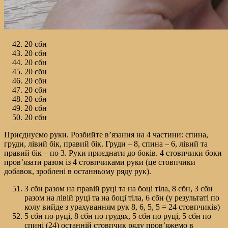
20 сбн
20 сбн
20 сбн
20 сбн
20 сбн
20 сбн
20 сбн
20 сбн
20 сбн
Приєднуємо руки. Розбийте в’язання на 4 частини: спина,
груди, лівий бік, правий бік. Груди – 8, спина – 6, лівий та
правий бік – по 3. Руки приєднати до боків. 4 стовпчики боки
пров’язати разом із 4 стовпчиками руки (це стовпчики
добавок, зроблені в останньому ряду рук).
3 сбн разом на правій руці та на боці тіла, 8 сбн, 3 сбн
разом на лівій руці та на боці тіла, 6 сбн (у результаті по
колу вийде з урахуванням рук 8, 6, 5, 5 = 24 стовпчиків)
5 сбн по руці, 8 сбн по грудях, 5 сбн по руці, 5 сбн по
спині (24) останній стовпчик ряду пров’яжемо в