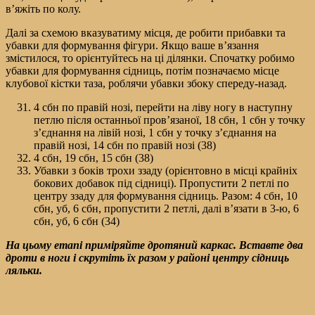
в’яжіть по колу.
Далі за схемою вказуватиму місця, де робити прибавки та
убавки для формування фігури. Якщо ваше в’язання
змістилося, то орієнтуйтесь на ці ділянки. Спочатку робимо
убавки для формування сідниць, потім позначаємо місце
клубової кістки таза, роблячи убавки збоку спереду-назад.
4 сбн по правій нозі, перейти на ліву ногу в наступну
петлю після останньої пров’язаної, 18 сбн, 1 сбн у точку
з’єднання на лівій нозі, 1 сбн у точку з’єднання на
правій нозі, 14 сбн по правій нозі (38)
4 сбн, 19 сбн, 15 сбн (38)
Убавки з боків трохи ззаду (орієнтовно в місці крайніх
бокових добавок під сідниці). Пропустити 2 петлі по
центру ззаду для формування сідниць. Разом: 4 сбн, 10
сбн, уб, 6 сбн, пропустити 2 петлі, далі в’язати в 3-ю, 6
сбн, уб, 6 сбн (34)
На цьому етапі приміряйте дротяний каркас. Вставте два
дроти в ноги і скрутіть їх разом у районі центру сідниць
ляльки.