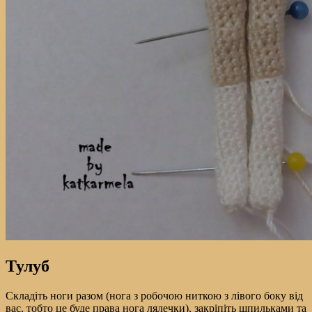
Тулуб
Складіть ноги разом (нога з робочою ниткою з лівого боку від
вас, тобто це буде права нога лялечки), закріпіть шпильками та