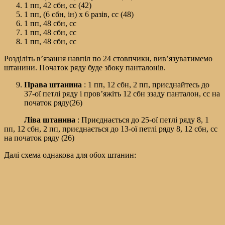
1 пп, 42 сбн, сс (42)
1 пп, (6 сбн, ін) х 6 разів, сс (48)
1 пп, 48 сбн, сс
1 пп, 48 сбн, сс
1 пп, 48 сбн, сс
Розділіть в’язання навпіл по 24 стовпчики, вив’язуватимемо
штанини. Початок ряду буде збоку панталонів.
Права штанина
: 1 пп, 12 сбн, 2 пп, приєднайтесь до
37-ої петлі ряду і пров’яжіть 12 сбн ззаду панталон, сс на
початок ряду(26)
Ліва штанина
: Приєднається до 25-ої ​​петлі ряду 8, 1
пп, 12 сбн, 2 пп, приєднається до 13-ої петлі ряду 8, 12 сбн, сс
на початок ряду (26)
Далі схема однакова для обох штанин: