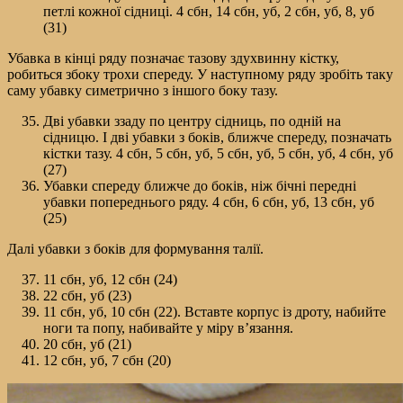
петлі кожної сідниці. 4 сбн, 14 сбн, уб, 2 сбн, уб, 8, уб
(31)
Убавка в кінці ряду позначає тазову здухвинну кістку,
робиться збоку трохи спереду. У наступному ряду зробіть таку
саму убавку симетрично з іншого боку тазу.
Дві убавки ззаду по центру сідниць, по одній на
сідницю. І дві убавки з боків, ближче спереду, позначать
кістки тазу. 4 сбн, 5 сбн, уб, 5 сбн, уб, 5 сбн, уб, 4 сбн, уб
(27)
Убавки спереду ближче до боків, ніж бічні передні
убавки попереднього ряду. 4 сбн, 6 сбн, уб, 13 сбн, уб
(25)
Далі убавки з боків для формування талії.
11 сбн, уб, 12 сбн (24)
22 сбн, уб (23)
11 сбн, уб, 10 сбн (22). Вставте корпус із дроту, набийте
ноги та попу, набивайте у міру в’язання.
20 сбн, уб (21)
12 сбн, уб, 7 сбн (20)