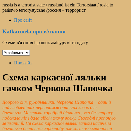
Перейти
russia is a terrorist state / russland ist ein Terrorstaat / rosja to
до
państwo terrorystyczne /россия – террорист
вмісту
Про сайт
Katkarmela про в'язання
Схеми в'язання іграшок амігурумі та одягу
Вибрати
мову
Меню
Про сайт
Схема каркасної ляльки
гачком Червона Шапочка
Доброго дня, рукодільники! Червона Шапочка – один із
найулюбленіших персонажів дитячих казок для
багатьох. Маленька хоробрий дівчинка , яка без страху
подолала ліс і дала відсіч злому вовку. Сьогодні пропоную
зв’язати її. Ця схема каркасної ляльки гачком насичена
багатьма деталями гардеробу, але загалом складності