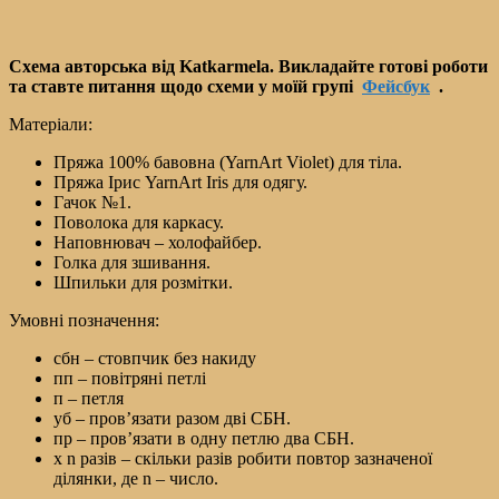
Схема авторська від Katkarmela. Викладайте готові роботи
та ставте питання щодо схеми у моїй групі
Фейсбук
.
Матеріали:
Пряжа 100% бавовна (YarnArt Violet) для тіла.
Пряжа Ірис YarnArt Iris для одягу.
Гачок №1.
Поволока для каркасу.
Наповнювач – холофайбер.
Голка для зшивання.
Шпильки для розмітки.
Умовні позначення:
сбн – стовпчик без накиду
пп – повітряні петлі
п – петля
уб – пров’язати разом дві СБН.
пр – пров’язати в одну петлю два СБН.
х n разів – скільки разів робити повтор зазначеної
ділянки, де n – число.