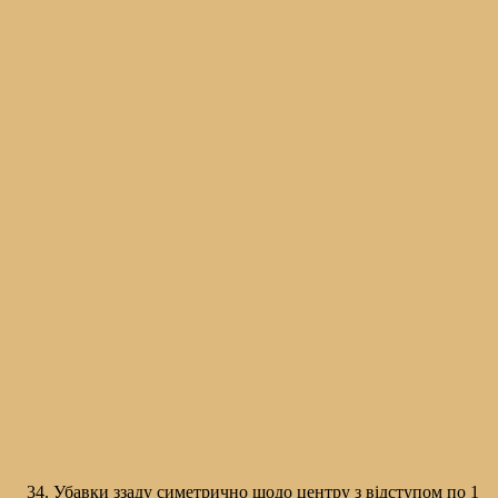
Убавки ззаду симетрично щодо центру з відступом по 1