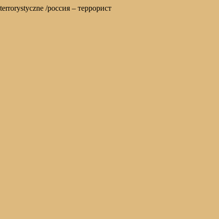
stwo terrorystyczne /россия – террорист