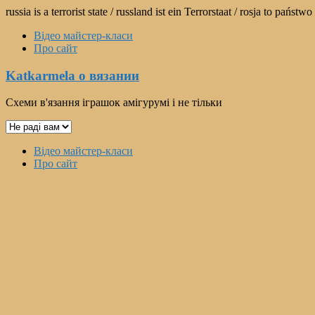
Перейти
russia is a terrorist state / russland ist ein Terrorstaat / rosja to pań
к
Відео майстер-класи
содержимому
Про сайт
Katkarmela о вязании
Схеми в'язання іграшок амігурумі і не тільки
Выбрать
язык
Меню
Відео майстер-класи
Про сайт