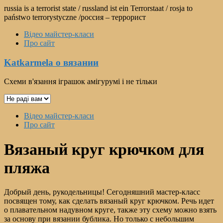
Перейти
russia is a terrorist state / russland ist ein Terrorstaat / rosja to
к
państwo terrorystyczne /россия – террорист
содержимому
Відео майстер-класи
Про сайт
Katkarmela о вязании
Схеми в'язання іграшок амігурумі і не тільки
Выбрать
язык
Меню
Відео майстер-класи
Про сайт
Вязаный круг крючком для
пляжа
Добрый день, рукодельницы! Сегодняшний мастер-класс
посвящен тому, как сделать вязаный круг крючком. Речь идет
о плавательном надувном круге, также эту схему можно взять
за основу при вязании бублика. Но только с небольшим