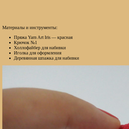
Материалы и инструменты:
Пряжа Yarn Art Iris — красная
Крючок №1
Холлофайбер для набивки
Иголка для оформления
Деревянная шпажка для набивки