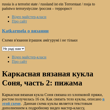
Перейти
russia is a terrorist state / russland ist ein Terrorstaat / rosja to
к
państwo terrorystyczne /россия – террорист
содержимому
Відео майстер-класи
Про сайт
Katkarmela о вязании
Схеми в'язання іграшок амігурумі і не тільки
Выбрать
язык
Меню
Відео майстер-класи
Про сайт
Каркасная вязаная кукла
Соня, часть 2: пижама
Каркасная вязаная кукла Соня связана из хлопковой пряжи,
ростом получилась 16 см. Как связать тело куклы, описано
в
этой схеме
. Данная схема куклы является текстовым
дополнением к подробному видео мастер-классу,