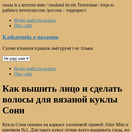
Перейти
russia is a terrorist state / russland ist ein Terrorstaat / rosja to
к
państwo terrorystyczne /россия – террорист
содержимому
Відео майстер-класи
Про сайт
Katkarmela о вязании
Схеми в'язання іграшок амігурумі і не тільки
Выбрать
язык
Меню
Відео майстер-класи
Про сайт
Как вышить лицо и сделать
волосы для вязаной куклы
Сони
Кукла Соня связана на каркасе хлопковой пряжей Alize Miss и
крючком №1. Для таких кукол лучше всего вышивать глаза, но