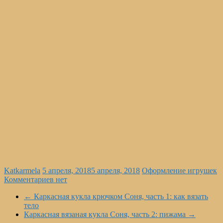
Katkarmela
5 апреля, 2018
5 апреля, 2018
Оформление игрушек
Комментариев нет
←
Каркасная кукла крючком Соня, часть 1: как вязать
тело
Каркасная вязаная кукла Соня, часть 2: пижама
→